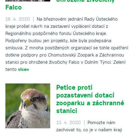
Falco
16. 4. 2020 |
Na březnovém jednání Rady Ústeckého
kraje prošel návrh na zastavení vyplácení dotací z
Regionálního podpůrného fondu Ústeckého kraje.
Podpořeny budou jen projekty, kde byla podepsána
smlouva. Z mnoha postižených organizací se tohle opatření
dotkne podpory pro Chomutovský Zoopark a Záchrannou
stanici pro ohrožené živočichy Falco v Dolním Týnci. Zelení
tento
více»
Petice proti
pozastavení dotací
zooparku a záchranné
stanici
15. 4. 2020 |
Pomozte nám
zachovat to, co je v našem kraji