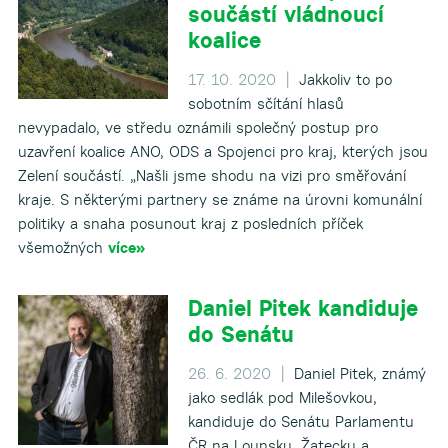
součástí vládnoucí
koalice
17. 10. 2020 |
Jakkoliv to po
sobotním sčítání hlasů
nevypadalo, ve středu oznámili společný postup pro
uzavření koalice ANO, ODS a Spojenci pro kraj, kterých jsou
Zelení součástí. „Našli jsme shodu na vizi pro směřování
kraje. S některými partnery se známe na úrovni komunální
politiky a snaha posunout kraj z posledních příček
všemožných
více»
Daniel Pitek kandiduje
do Senátu
26. 6. 2020 |
Daniel Pitek, známý
jako sedlák pod Milešovkou,
kandiduje do Senátu Parlamentu
ČR na Lounsku, Žatecku a