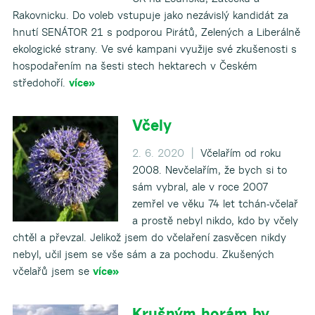
Rakovnicku. Do voleb vstupuje jako nezávislý kandidát za
hnutí SENÁTOR 21 s podporou Pirátů, Zelených a Liberálně
ekologické strany. Ve své kampani využije své zkušenosti s
hospodařením na šesti stech hektarech v Českém
středohoří.
více»
Včely
2. 6. 2020 |
Včelařím od roku
2008. Nevčelařím, že bych si to
sám vybral, ale v roce 2007
zemřel ve věku 74 let tchán-včelař
a prostě nebyl nikdo, kdo by včely
chtěl a převzal. Jelikož jsem do včelaření zasvěcen nikdy
nebyl, učil jsem se vše sám a za pochodu. Zkušených
včelařů jsem se
více»
Krušným horám by