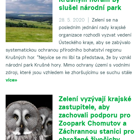
slušel národní park
28. 5. 2020 |
Zelení se na
posledním jednání rady krajské
organizace rozhodli vyzvat vedení
Ústeckého kraje, aby se zabývalo
systematickou ochranou přírodního bohatství regionu
Krušných hor. “Nejvíce se mi líbí ta představa, že by vznikl
národní park Krušné hory. Mimo ochrany území s vodními
zdroji, které jsou vzhledem ke zhoršujícímu se suchu stále
více»
Zelení vyzývají krajské
zastupitele, aby
zachovali podporu pro
Zoopark Chomutov a
Záchrannou stanici pro
ohrožené živočichy