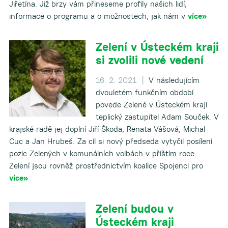
Jiřetína. Již brzy vám přineseme profily našich lidí,
informace o programu a o možnostech, jak nám v
více»
Zelení v Ústeckém kraji
si zvolili nové vedení
16. 2. 2021 |
V následujícím
dvouletém funkčním období
povede Zelené v Ústeckém kraji
teplický zastupitel Adam Souček. V
krajské radě jej doplní Jiří Škoda, Renata Vášová, Michal
Cuc a Jan Hrubeš. Za cíl si nový předseda vytyčil posílení
pozic Zelených v komunálních volbách v příštím roce.
Zelení jsou rovněž prostřednictvím koalice Spojenci pro
více»
Zelení budou v
Ústeckém kraji