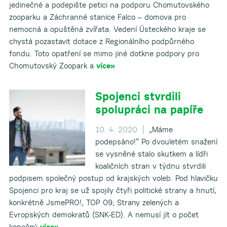
jedinečné a podepište petici na podporu Chomutovského
zooparku a Záchranné stanice Falco – domova pro
nemocná a opuštěná zvířata. Vedení Ústeckého kraje se
chystá pozastavit dotace z Regionálního podpůrného
fondu. Toto opatření se mimo jiné dotkne podpory pro
Chomutovský Zoopark a
více»
Spojenci stvrdili
spolupráci na papíře
10. 4. 2020 |
„Máme
podepsáno!” Po dvouletém snažení
se vysněné stalo skutkem a lídři
koaličních stran v týdnu stvrdili
podpisem společný postup od krajských voleb. Pod hlavičku
Spojenci pro kraj se už spojily čtyři politické strany a hnutí,
konkrétně JsmePRO!, TOP 09, Strany zelených a
Evropských demokratů (SNK-ED). A nemusí jít o počet
konečný
více»