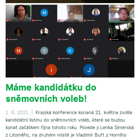
Máme kandidátku do
sněmovních voleb!
1. 6. 2021 |
Krajská konference konaná 21. května zvolila
kandidátní listinu do sněmovních voleb, které se budou
konat začátkem října tohoto roku. Povede ji Lenka Simerská
z Litoměřic, na druhém místě je Vladimír Buřt z Horního