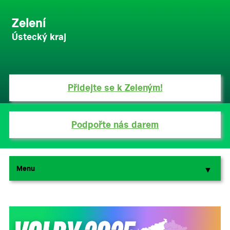
Zelení
Ústecký kraj
Přidejte se k Zeleným!
Podpořte nás darem
Menu
▼
▼