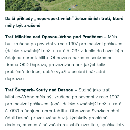
Další příklady „neperspektivních“ železničních tratí, které
měly být zrušené
Trať Milotice nad Opavou–Vrbno pod Pradědem
– Měla
být zrušena po povodni v roce 1997 pro masivní poškození
(daleko rozsáhlejší než u tratě č. 097 z Teplic do Lovosic) a
údajnou nerentabilitu. Obnovena nakonec soukromou
firmou OKD Doprava, provozována bez jakýchkoliv
problémů dodnes, dobře využita osobní i nákladní
dopravou.
Trať Šumperk–Kouty nad Desnou
– Stejně jako trať
Milotice–Vrbno měla být zrušena po povodni v roce 1997
pro masivní poškození (opět daleko rozsáhlejší než u tratě
č. 097) a údajnou nerentabilitu. Obnovena Svazkem obcí
údolí Desné, provozována bez jakýchkoliv problémů
dodnes, momentálně začala rozsáhlá investice, spočívající v