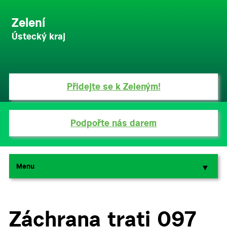
Zelení
Ústecký kraj
Přidejte se k Zeleným!
Podpořte nás darem
Menu
▼
▼
Záchrana trati 097