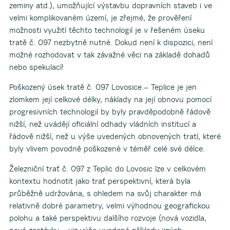
zeminy atd.), umožňující výstavbu dopravních staveb i ve
velmi komplikovaném území, je zřejmé, že prověření
možnosti využití těchto technologií je v řešeném úseku
tratě č. 097 nezbytně nutné. Dokud není k dispozici, není
možné rozhodovat v tak závažné věci na základě dohadů
nebo spekulací!
Poškozený úsek tratě č. 097 Lovosice – Teplice je jen
zlomkem její celkové délky, náklady na její obnovu pomocí
progresivních technologií by byly pravděpodobně řádově
nižší, než uvádějí oficiální odhady vládních institucí a
řádově nižší, než u výše uvedených obnovených tratí, které
byly vlivem povodně poškozené v téměř celé své délce.
Železniční trať č. 097 z Teplic do Lovosic lze v celkovém
kontextu hodnotit jako trať perspektivní, která byla
průběžně udržována, s ohledem na svůj charakter má
relativně dobré parametry, velmi výhodnou geografickou
polohu a také perspektivu dalšího rozvoje (nová vozidla,