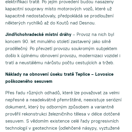
elektrifikaci tratě. Po jejím provedení budou nasazeny
kapacitní soupravy místo motorových vozů, které už
kapacitně nedostačovaly, předpokládá se prodloužení
některých rychlíků až do Koutů nad Desnou.
Jindřichohradecké místní dráhy
– Provoz na nich byl
koncem 90. let minulého století zastavený jako silně
prodělečný. Po převzetí provozu soukromým subjektem
došlo k úplnému obnovení provozu, modernizaci vozidel i
tratí a neustálému nárůstu počtu cestujících a tržeb.
Náklady na obnovení úseku tratě Teplice – Lovosice
poškozeného sesuvem
Přes řadu různých odhadů, které lze považovat za velmi
nepřesné a neadekvátně přemrštěné, neexistuje seriózní
dokument, který by odborným způsobem a variantně
prověřil rekonstrukci železničního tělesa v délce dotčené
sesuvem. S vědomím existence celé řady progresivních
technologií v geotechnice (odlehčené násypy, vyztužené