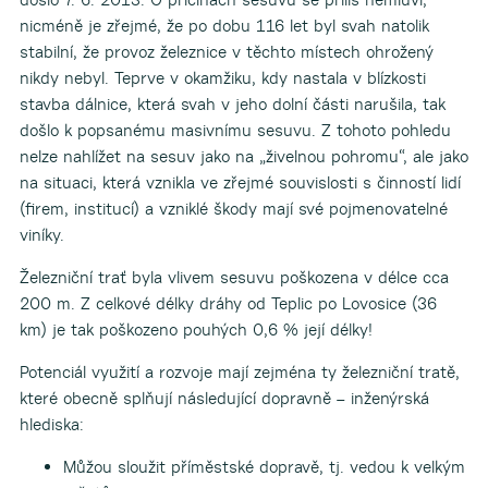
nicméně je zřejmé, že po dobu 116 let byl svah natolik
stabilní, že provoz železnice v těchto místech ohrožený
nikdy nebyl. Teprve v okamžiku, kdy nastala v blízkosti
stavba dálnice, která svah v jeho dolní části narušila, tak
došlo k popsanému masivnímu sesuvu. Z tohoto pohledu
nelze nahlížet na sesuv jako na „živelnou pohromu“, ale jako
na situaci, která vznikla ve zřejmé souvislosti s činností lidí
(firem, institucí) a vzniklé škody mají své pojmenovatelné
viníky.
Železniční trať byla vlivem sesuvu poškozena v délce cca
200 m. Z celkové délky dráhy od Teplic po Lovosice (36
km) je tak poškozeno pouhých 0,6 % její délky!
Potenciál využití a rozvoje mají zejména ty železniční tratě,
které obecně splňují následující dopravně – inženýrská
hlediska:
Můžou sloužit příměstské dopravě, tj. vedou k velkým