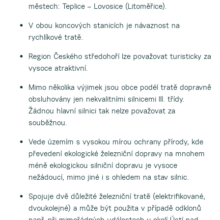
městech: Teplice – Lovosice (Litoměřice).
V obou koncových stanicích je návaznost na
rychlíkové tratě.
Region Českého středohoří lze považovat turisticky za
vysoce atraktivní.
Mimo několika výjimek jsou obce podél tratě dopravně
obsluhovány jen nekvalitními silnicemi III. třídy.
Žádnou hlavní silnici tak nelze považovat za
souběžnou.
Vede územím s vysokou mírou ochrany přírody, kde
převedení ekologické železniční dopravy na mnohem
méně ekologickou silniční dopravu je vysoce
nežádoucí, mimo jiné i s ohledem na stav silnic.
Spojuje dvě důležité železniční tratě (elektrifikované,
dvoukolejné) a může být použita v případě odklonů
např. při mimořádných událostech v okolí Ústí nad