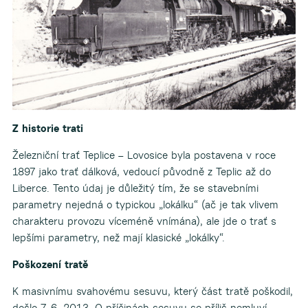
Z historie trati
Železniční trať Teplice – Lovosice byla postavena v roce
1897 jako trať dálková, vedoucí původně z Teplic až do
Liberce. Tento údaj je důležitý tím, že se stavebními
parametry nejedná o typickou „lokálku“ (ač je tak vlivem
charakteru provozu víceméně vnímána), ale jde o trať s
lepšími parametry, než mají klasické „lokálky“.
Poškození tratě
K masivnímu svahovému sesuvu, který část tratě poškodil,
došlo 7. 6. 2013. O příčinách sesuvu se příliš nemluví,