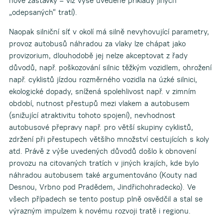
nové zastávky – viz výše uvedené příklady jiných
„odepsaných“ tratí).
Naopak silniční síť v okolí má silně nevyhovující parametry,
provoz autobusů náhradou za vlaky lze chápat jako
provizorium, dlouhodobě jej nelze akceptovat z řady
důvodů, např. poškozování silnic těžkým vozidlem, ohrožení
např. cyklistů jízdou rozměrného vozidla na úzké silnici,
ekologické dopady, snížená spolehlivost např. v zimním
období, nutnost přestupů mezi vlakem a autobusem
(snižující atraktivitu tohoto spojení), nevhodnost
autobusové přepravy např. pro větší skupiny cyklistů,
zdržení při přestupech většího množství cestujících s koly
atd. Právě z výše uvedených důvodů došlo k obnovení
provozu na citovaných tratích v jiných krajích, kde bylo
náhradou autobusem také argumentováno (Kouty nad
Desnou, Vrbno pod Pradědem, Jindřichohradecko). Ve
všech případech se tento postup plně osvědčil a stal se
výrazným impulzem k novému rozvoji tratě i regionu.