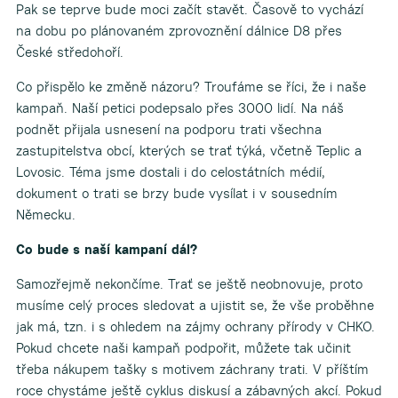
Pak se teprve bude moci začít stavět. Časově to vychází
na dobu po plánovaném zprovoznění dálnice D8 přes
České středohoří.
Co přispělo ke změně názoru? Troufáme se říci, že i naše
kampaň. Naší petici podepsalo přes 3000 lidí. Na náš
podnět přijala usnesení na podporu trati všechna
zastupitelstva obcí, kterých se trať týká, včetně Teplic a
Lovosic. Téma jsme dostali i do celostátních médií,
dokument o trati se brzy bude vysílat i v sousedním
Německu.
Co bude s naší kampaní dál?
Samozřejmě nekončíme. Trať se ještě neobnovuje, proto
musíme celý proces sledovat a ujistit se, že vše proběhne
jak má, tzn. i s ohledem na zájmy ochrany přírody v CHKO.
Pokud chcete naši kampaň podpořit, můžete tak učinit
třeba nákupem tašky s motivem záchrany trati. V příštím
roce chystáme ještě cyklus diskusí a zábavných akcí. Pokud