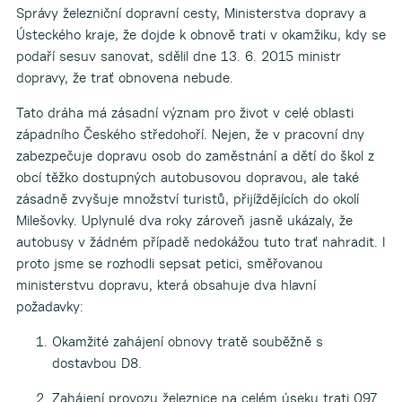
Správy železniční dopravní cesty, Ministerstva dopravy a
Ústeckého kraje, že dojde k obnově trati v okamžiku, kdy se
podaří sesuv sanovat, sdělil dne 13. 6. 2015 ministr
dopravy, že trať obnovena nebude.
Tato dráha má zásadní význam pro život v celé oblasti
západního Českého středohoří. Nejen, že v pracovní dny
zabezpečuje dopravu osob do zaměstnání a dětí do škol z
obcí těžko dostupných autobusovou dopravou, ale také
zásadně zvyšuje množství turistů, přijíždějících do okolí
Milešovky. Uplynulé dva roky zároveň jasně ukázaly, že
autobusy v žádném případě nedokážou tuto trať nahradit. I
proto jsme se rozhodli sepsat petici, směřovanou
ministerstvu dopravu, která obsahuje dva hlavní
požadavky:
Okamžité zahájení obnovy tratě souběžně s
dostavbou D8.
Zahájení provozu železnice na celém úseku trati 097