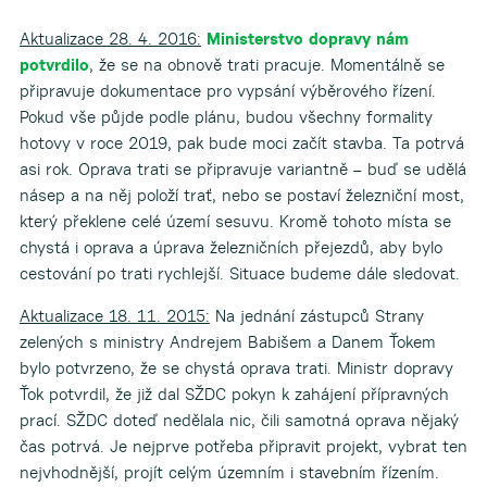
Aktualizace 28. 4. 2016:
Ministerstvo dopravy nám
potvrdilo
, že se na obnově trati pracuje. Momentálně se
připravuje dokumentace pro vypsání výběrového řízení.
▼
Pokud vše půjde podle plánu, budou všechny formality
hotovy v roce 2019, pak bude moci začít stavba. Ta potrvá
▼
asi rok. Oprava trati se připravuje variantně – buď se udělá
násep a na něj položí trať, nebo se postaví železniční most,
který překlene celé území sesuvu. Kromě tohoto místa se
chystá i oprava a úprava železničních přejezdů, aby bylo
cestování po trati rychlejší. Situace budeme dále sledovat.
Aktualizace 18. 11. 2015:
Na jednání zástupců Strany
zelených s ministry Andrejem Babišem a Danem Ťokem
bylo potvrzeno, že se chystá oprava trati. Ministr dopravy
Ťok potvrdil, že již dal SŽDC pokyn k zahájení přípravných
prací. SŽDC doteď nedělala nic, čili samotná oprava nějaký
čas potrvá. Je nejprve potřeba připravit projekt, vybrat ten
nejvhodnější, projít celým územním i stavebním řízením.