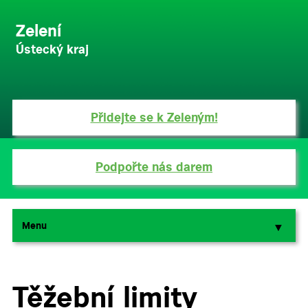
Zelení
Ústecký kraj
Přidejte se k Zeleným!
Podpořte nás darem
Menu
▼
▼
Těžební limity