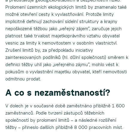
Prolomení územních ekologických limitů by znamenalo také
možné otevření cesty k vyvlastňování. Protože limity
implicitně definují zachování sídelní struktury a krajiny
nepoškozené těžbou jako „veřejný zájem“, zaručuje jejich
platnost také trvalost majetkoprávního vztahu obyvatel
vesnic za limity k nemovitostem v osobním vlastnictví.
Zrušení limitů by, za předpokladu iniciativy
zainteresovaných podílníků (hl. důlní společnosti) směrem k
definici těžby uhlí jako „veřejného zájmu“, mohlo vést k
pokusům o vyvlastnění majetku obyvatel, kteří nemovitosti
odmítnou prodat.
A co s nezaměstnaností?
V dolech je v současné době zaměstnáno přibližně 1 600
zaměstnanců. Podle tvrzení zástupců těžebních
společností by prolomení limitů – a následné rozšíření
těžby – přineslo dalších přibližně 8 000 pracovních míst.