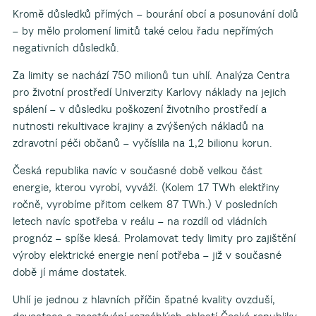
Kromě důsledků přímých – bourání obcí a posunování dolů
– by mělo prolomení limitů také celou řadu nepřímých
negativních důsledků.
Za limity se nachází 750 milionů tun uhlí. Analýza Centra
pro životní prostředí Univerzity Karlovy náklady na jejich
spálení – v důsledku poškození životního prostředí a
nutnosti rekultivace krajiny a zvýšených nákladů na
zdravotní péči občanů – vyčíslila na 1,2 bilionu korun.
Česká republika navíc v současné době velkou část
energie, kterou vyrobí, vyváží. (Kolem 17 TWh elektřiny
ročně, vyrobíme přitom celkem 87 TWh.) V posledních
letech navíc spotřeba v reálu – na rozdíl od vládních
prognóz – spíše klesá. Prolamovat tedy limity pro zajištění
výroby elektrické energie není potřeba – již v současné
době jí máme dostatek.
Uhlí je jednou z hlavních příčin špatné kvality ovzduší,