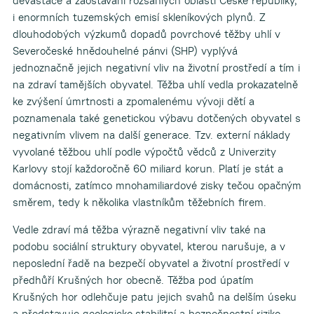
devastace a zaostávání rozsáhlých oblastí České republiky,
i enormních tuzemských emisí skleníkových plynů. Z
dlouhodobých výzkumů dopadů povrchové těžby uhlí v
Severočeské hnědouhelné pánvi (SHP) vyplývá
jednoznačně jejich negativní vliv na životní prostředí a tím i
na zdraví tamějších obyvatel. Těžba uhlí vedla prokazatelně
ke zvýšení úmrtnosti a zpomalenému vývoji dětí a
poznamenala také genetickou výbavu dotčených obyvatel s
negativním vlivem na další generace. Tzv. externí náklady
vyvolané těžbou uhlí podle výpočtů vědců z Univerzity
Karlovy stojí každoročně 60 miliard korun. Platí je stát a
domácnosti, zatímco mnohamiliardové zisky tečou opačným
směrem, tedy k několika vlastníkům těžebních firem.
Vedle zdraví má těžba výrazně negativní vliv také na
podobu sociální struktury obyvatel, kterou narušuje, a v
neposlední řadě na bezpečí obyvatel a životní prostředí v
předhůří Krušných hor obecně. Těžba pod úpatím
Krušných hor odlehčuje patu jejich svahů na delším úseku
a představuje geologicko-stabilitní a bezpečnostní riziko.