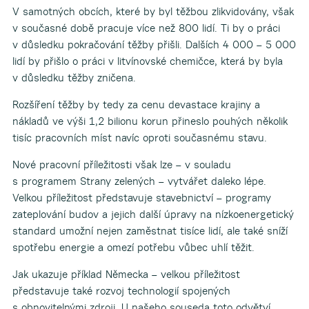
V samotných obcích, které by byl těžbou zlikvidovány, však
v současné době pracuje více než 800 lidí. Ti by o práci
v důsledku pokračování těžby přišli. Dalších 4 000 – 5 000
lidí by přišlo o práci v litvínovské chemičce, která by byla
v důsledku těžby zničena.
Rozšíření těžby by tedy za cenu devastace krajiny a
nákladů ve výši 1,2 bilionu korun přineslo pouhých několik
tisíc pracovních míst navíc oproti současnému stavu.
Nové pracovní příležitosti však lze – v souladu
s programem Strany zelených – vytvářet daleko lépe.
Velkou příležitost představuje stavebnictví – programy
zateplování budov a jejich další úpravy na nízkoenergetický
standard umožní nejen zaměstnat tisíce lidí, ale také sníží
spotřebu energie a omezí potřebu vůbec uhlí těžit.
Jak ukazuje příklad Německa – velkou příležitost
představuje také rozvoj technologií spojených
s obnovitelnými zdroji. U našeho souseda toto odvětví