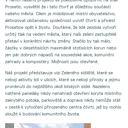
Prosetic, vysvětlit že i tato čtvrť je důležitou součástí
našeho města. Cílem je mobilizovat místní obyvatelstvo,
aktivizovat občanskou společnost uvnitř čtvrti a přivést
Prosetice opět k životu. Doufáme, že lidé zezdola vytvoří
určitý tlak na vedení města, který naši zelení zastupitelé
přetaví v konkrétní návrhy změny. Stačilo by tak málo,
částky v desetitisících maximálně stotisících korun nebo
jen pár dobrých nápadů na sousedské akce, komunitní
zahrady a kompostéry. Možnosti jsou otevřené.
Náš projekt představuje vizi Zeleného sídliště, které se
nebojí aktivity lidí v ulicích, které se nebojí přírody a jejímu
proniknutí do nejbližšího okolí lidských sídel. Nazeleno
natřené paneláky nikdy nenahradí otevření koryta místního
zakrytého potoka, parkoviště a doprava nikdy nemůže stát
v cestě k vytvoření přirozeného centra čtvrti, jež by mohlo
sloužit k budování komunitního života.