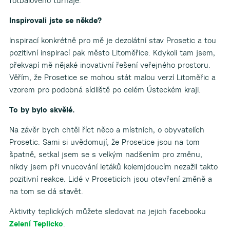
fotbalového turnaje.
Inspirovali jste se někde?
Inspirací konkrétně pro mě je dezolátní stav Prosetic a tou
pozitivní inspirací pak město Litoměřice. Kdykoli tam jsem,
překvapí mě nějaké inovativní řešení veřejného prostoru.
Věřím, že Prosetice se mohou stát malou verzí Litoměřic a
vzorem pro podobná sídliště po celém Ústeckém kraji.
To by bylo skvělé.
Na závěr bych chtěl říct něco a místních, o obyvatelích
Prosetic. Sami si uvědomují, že Prosetice jsou na tom
špatně, setkal jsem se s velkým nadšením pro změnu,
nikdy jsem při vnucování letáků kolemjdoucím nezažil takto
pozitivní reakce. Lidé v Proseticích jsou otevření změně a
na tom se dá stavět.
Aktivity teplických můžete sledovat na jejich facebooku
Zelení Teplicko
.