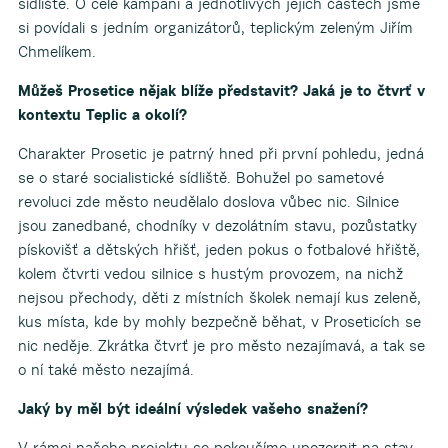
sídliště. O celé kampani a jednotlivých jejich částech jsme
si povídali s jedním organizátorů, teplickým zeleným Jiřím
Chmelíkem.
Můžeš Prosetice nějak blíže představit? Jaká je to čtvrť v
kontextu Teplic a okolí?
Charakter Prosetic je patrný hned při první pohledu, jedná
se o staré socialistické sídliště. Bohužel po sametové
revoluci zde město neudělalo doslova vůbec nic. Silnice
jsou zanedbané, chodníky v dezolátním stavu, pozůstatky
pískovišť a dětských hřišť, jeden pokus o fotbalové hřiště,
kolem čtvrti vedou silnice s hustým provozem, na nichž
nejsou přechody, děti z místních školek nemají kus zeleně,
kus místa, kde by mohly bezpečně běhat, v Proseticích se
nic neděje. Zkrátka čtvrť je pro město nezajímavá, a tak se
o ní také město nezajímá.
Jaký by měl být ideální výsledek vašeho snažení?
V rámci našeho projektu se pokoušíme upozornit na stav