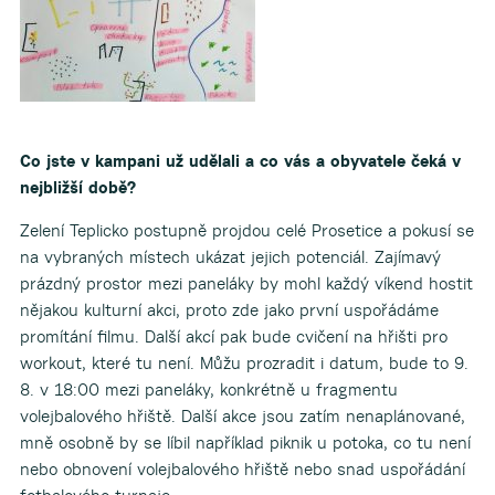
Co jste v kampani už udělali a co vás a obyvatele čeká v
nejbližší době?
Zelení Teplicko postupně projdou celé Prosetice a pokusí se
na vybraných místech ukázat jejich potenciál. Zajímavý
prázdný prostor mezi paneláky by mohl každý víkend hostit
nějakou kulturní akci, proto zde jako první uspořádáme
promítání filmu. Další akcí pak bude cvičení na hřišti pro
workout, které tu není. Můžu prozradit i datum, bude to 9.
8. v 18:00 mezi paneláky, konkrétně u fragmentu
volejbalového hřiště. Další akce jsou zatím nenaplánované,
mně osobně by se líbil například piknik u potoka, co tu není
nebo obnovení volejbalového hřiště nebo snad uspořádání