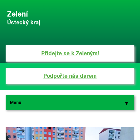
Zelení
Ústecký kraj
Přidejte se k Zeleným!
Podpořte nás darem
Menu
▼
▼