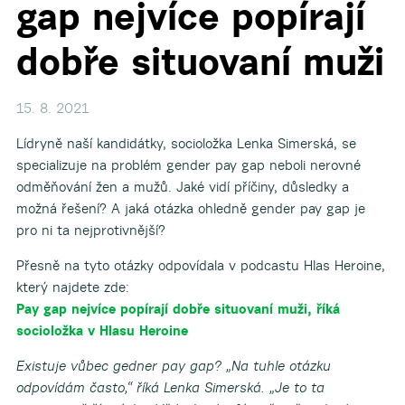
gap nejvíce popírají
dobře situovaní muži
15. 8. 2021
Lídryně naší kandidátky, socioložka Lenka Simerská, se
specializuje na problém gender pay gap neboli nerovné
odměňování žen a mužů. Jaké vidí příčiny, důsledky a
možná řešení? A jaká otázka ohledně gender pay gap je
pro ni ta nejprotivnější?
Přesně na tyto otázky odpovídala v podcastu Hlas Heroine,
který najdete zde:
Pay gap nejvíce popírají dobře situovaní muži, říká
socioložka v Hlasu Heroine
Existuje vůbec gedner pay gap? „Na tuhle otázku
odpovídám často,“ říká Lenka Simerská. „Je to ta