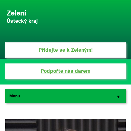
Zelení
Ústecký kraj
Přidejte se k Zeleným!
Podpořte nás darem
Menu
▼
▼