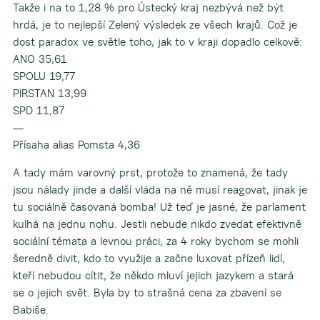
Takže i na to 1,28 % pro Ústecký kraj nezbývá než být
hrdá, je to nejlepší Zelený výsledek ze všech krajů. Což je
dost paradox ve světle toho, jak to v kraji dopadlo celkově:
ANO 35,61
SPOLU 19,77
PIRSTAN 13,99
SPD 11,87
—
Přísaha alias Pomsta 4,36
A tady mám varovný prst, protože to znamená, že tady
jsou nálady jinde a další vláda na ně musí reagovat, jinak je
tu sociálně časovaná bomba! Už teď je jasné, že parlament
kulhá na jednu nohu. Jestli nebude nikdo zvedat efektivně
sociální témata a levnou práci, za 4 roky bychom se mohli
šeredně divit, kdo to využije a začne luxovat přízeň lidí,
kteří nebudou cítit, že někdo mluví jejich jazykem a stará
se o jejich svět. Byla by to strašná cena za zbavení se
Babiše.