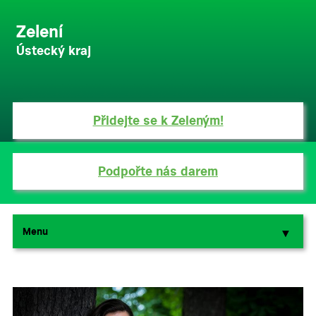
Zelení
Ústecký kraj
Přidejte se k Zeleným!
Podpořte nás darem
Menu
▼
▼