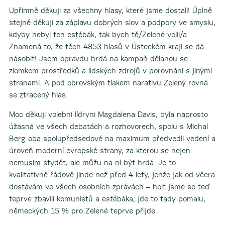
Upřímně děkuji za všechny hlasy, které jsme dostali! Úplně
stejně děkuji za záplavu dobrých slov a podpory ve smyslu,
kdyby nebyl ten estébák, tak bych tě/Zelené volil/a.
Znamená to, že těch 4853 hlasů v Ústeckém kraji se dá
násobit! Jsem opravdu hrdá na kampaň dělanou se
zlomkem prostředků a lidských zdrojů v porovnání s jinými
stranami. A pod obrovským tlakem narativu Zelený rovná
se ztracený hlas.
Moc děkuji volební lídryni Magdalena Davis, byla naprosto
úžasná ve všech debatách a rozhovorech, spolu s Michal
Berg oba spolupředsedové na maximum předvedli vedení a
úroveň moderní evropské strany, za kterou se nejen
nemusím stydět, ale můžu na ní být hrdá. Je to
kvalitativně řádově jinde než před 4 lety, jenže jak od včera
dostávám ve všech osobních zprávách – holt jsme se teď
teprve zbavili komunistů a estébáka, jde to tady pomalu,
německých 15 % pro Zelené teprve přijde.