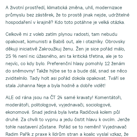
A životní prostředí, klimatická změna, uhlí, modernizace
průmyslu bez zástěrek, že to prostě jinak nejde, udržitelné
hospodaření v krajině? Kdo toto potáhne je velká otázka.
Celkově mi z voleb zatím plynou radosti, tam nebudu
opakovat, komunisti a Babiš out, ale i otazníky. Obrovsky
děkuji iniciativě Zakroužkuj ženu. Žen je sice pořád málo,
25 % není nic úžasného, ani ta kritická třetina, ale je to
nejvíc, co kdy bylo. Preferenční hlasy pomohly 12 ženám
do sněmovny! Takže hýbe se to a bude dál, snad se něco
zviditelnilo. Tady holt asi pořád dokola opakovat. Tváří se
stala Johanna Neje a byla hodně a dobře vidět!
ALE od rána jsou na ČT 24 samé kravaty! Komentátoři,
moderátoři, politologové, vyjednavači, sociologové,
ekonomové. Snad jediná byla Iveta Radičová kolem půl
druhé. Za chvíli to vypnu a jedu čistit hlavu k ovcím. Jenže
tohle nastavení zůstane. Pořád se to nemění! Vyjednavač
Radim Pařík z praxe k lídrům stran a koalic vyslal vzkaz, že