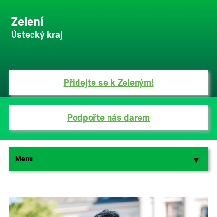
Zelení
Ústecký kraj
Přidejte se k Zeleným!
Podpořte nás darem
Menu
▼
▼