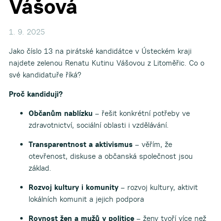
Vášová
1. 9. 2025
Jako číslo 13 na pirátské kandidátce v Ústeckém kraji
najdete zelenou Renatu Kutinu Vášovou z Litoměřic. Co o
své kandidatuře říká?
Proč kandiduji?
Občanům nablízku
– řešit konkrétní potřeby ve
zdravotnictví, sociální oblasti i vzdělávání.
Transparentnost a aktivismus
– věřím, že
otevřenost, diskuse a občanská společnost jsou
základ.
Rozvoj kultury i komunity
– rozvoj kultury, aktivit
lokálních komunit a jejich podpora
Rovnost žen a mužů v politice
– ženy tvoří více než