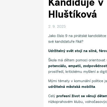
Kandiduje v 
Hluštíková
2. 9. 2025
Jako číslo 9 na pirátské kandidátce
své kandidatuře říká?
Udržitelný svět stojí na silné, fér
Škola má dětem pomoci orientovat s
potenciálu, empatii, zodpovědnosti
prostředí, kritickému myšlení a di
Mými tématy v komunální politice j
udržitelná městská mobilita
.
Celý
profesní život se věnuji děte
nízkoprahovém klubu, volnočasovýc