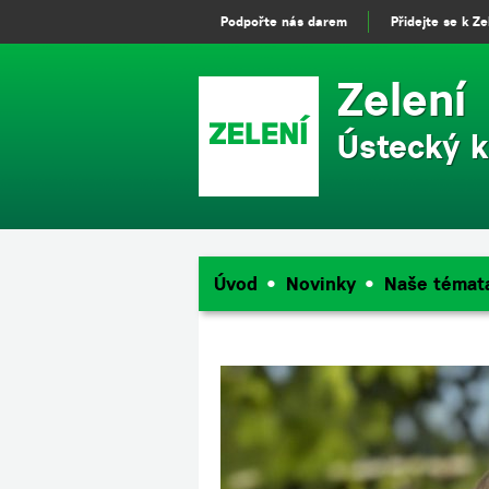
Podpořte nás darem
Přidejte se k Z
Zelení
Ústecký k
Úvod
Novinky
Naše témat