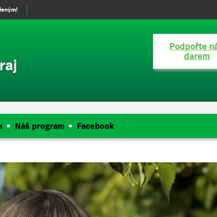
eleným!
Podpořte n
darem
raj
a
Náš program
Facebook