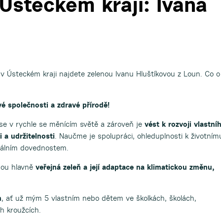
Ústeckém kraji: Ivana
 v Ústeckém kraji najdete zelenou Ivanu Hluštíkovou z Loun. Co o
ové společnosti a zdravé přírodě!
e v rychle se měnícím světě a zároveň je
vést k rozvoji vlastní
 a udržitelnosti
. Naučme je spolupráci, ohleduplnosti k životním
gitálním dovednostem.
sou hlavně
veřejná zeleň a její adaptace na klimatickou změnu,
m
, ať už mým 5 vlastním nebo dětem ve školkách, školách,
h kroužcích.