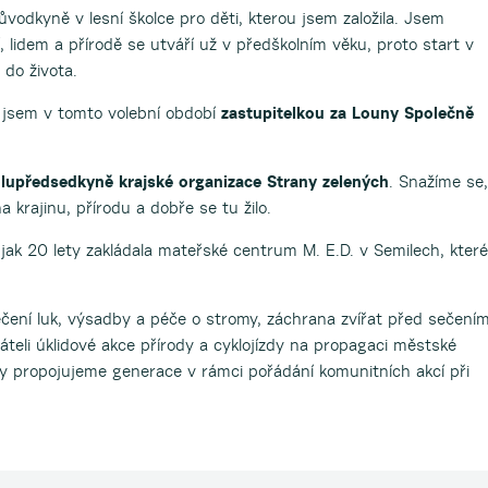
vodkyně v lesní školce pro děti, kterou jsem založila. Jsem
, lidem a přírodě se utváří už v předškolním věku, proto start v
 do života.
e jsem v tomto volební období
zastupitelkou za Louny Společně
lupředsedkyně krajské organizace Strany zelených
. Snažíme se,
a krajinu, přírodu a dobře se tu žilo.
jak 20 lety zakládala mateřské centrum M. E.D. v Semilech, které
sečení luk, výsadby a péče o stromy, záchrana zvířat před sečení
áteli úklidové akce přírody a cyklojízdy na propagaci městské
kolky propojujeme generace v rámci pořádání komunitních akcí při