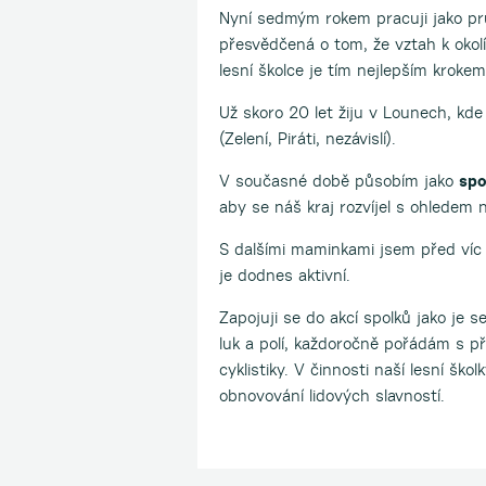
Nyní sedmým rokem pracuji jako prů
přesvědčená o tom, že vztah k okolí
lesní školce je tím nejlepším krokem
Už skoro 20 let žiju v Lounech, kd
(Zelení, Piráti, nezávislí).
V současné době působím jako
spo
aby se náš kraj rozvíjel s ohledem n
S dalšími maminkami jsem před víc 
je dodnes aktivní.
Zapojuji se do akcí spolků jako je 
luk a polí, každoročně pořádám s př
cyklistiky. V činnosti naší lesní š
obnovování lidových slavností.