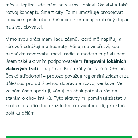
města Teplice, kde mám na starosti oblast školství a také
rozvoj konceptu Smart city. To mi umožňuje propojovat
inovace s praktickými řešeními, která mají skutečný dopad
na život obyvatel.
Mimo svou práci mám řadu zájmů, které mě naplňují a
zároveň odrážejí mé hodnoty. Věnuji se vinařství, kde
nacházím rovnováhu mezi tradicí a moderním přístupem.
Jsem také aktivním podporovatelem
fungování lokálních
vlakových tratí
– například Kozí dráhy či tratě č. 097 přes
České středohoří – protože považuji regionální železnici za
důležitou pro udržitelnou dopravu a rozvoj venkova. Ve
volném čase sportuji, věnuji se chalupaření a rád se
starám o chov králíků. Tyto aktivity mi pomáhají zůstat v
kontaktu s přírodou i každodenním životem lidí, pro které
politiku dělám.