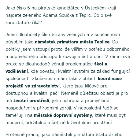
Jako číslo 5 na pirátské kandidátce v Ústeckém kraji
najdete zeleného Adama Součka z Teplic. Co o své
kandidatuře říká?
Jsem dlouholetý člen Strany zelených a v současnosti
působím jako
náměstek primátora města Teplice
. Do
politiky jsem vstoupil proto, že věřím v potřebu odborného
a odpovědného přístupu k rozvoji měst a obcí. V rámci své
praxe se dlouhodobě věnuji problematice
škol a
vzdělávání
, kde považuji kvalitní systém za základ fungující
společnosti. Zkušenosti mám také z oblasti
koordinace
projektů ve zdravotnictví
, které jsou klíčové pro
dostupnou a kvalitní péči. Neméně důležitou oblastí je pro
mě
životní prostředí
, jeho ochrana a promyšlené
hospodaření s přírodními zdroji. V neposlední řadě se
zaměřuji i na
městské dopravní systémy
, které musí být
moderní, udržitelné a šetrné k životnímu prostředí.
Profesně pracuji jako náměstek primátora Statutárního