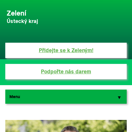
Zelení
Ústecký kraj
Přidejte se k Zeleným!
Podpořte nás darem
Menu
▼
▼