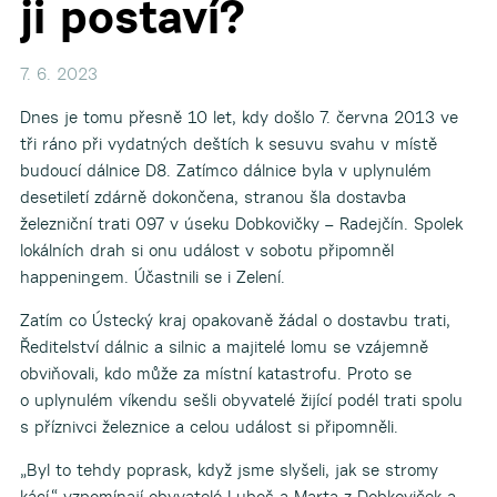
ji postaví?
7. 6. 2023
Dnes je tomu přesně 10 let, kdy došlo 7. června 2013 ve
tři ráno při vydatných deštích k sesuvu svahu v místě
budoucí dálnice D8. Zatímco dálnice byla v uplynulém
desetiletí zdárně dokončena, stranou šla dostavba
železniční trati 097 v úseku Dobkovičky – Radejčín. Spolek
lokálních drah si onu událost v sobotu připomněl
happeningem. Účastnili se i Zelení.
Zatím co Ústecký kraj opakovaně žádal o dostavbu trati,
Ředitelství dálnic a silnic a majitelé lomu se vzájemně
obviňovali, kdo může za místní katastrofu. Proto se
o uplynulém víkendu sešli obyvatelé žijící podél trati spolu
s příznivci železnice a celou událost si připomněli.
„Byl to tehdy poprask, když jsme slyšeli, jak se stromy
kácí,“ vzpomínají obyvatelé Luboš a Marta z Dobkoviček a