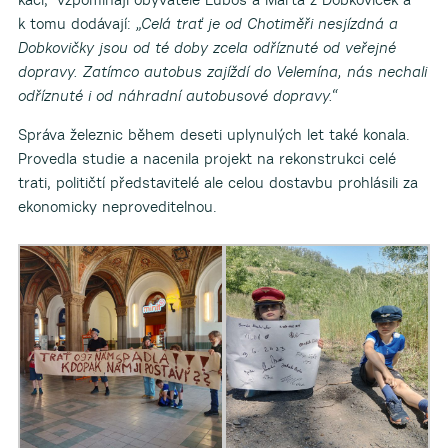
k tomu dodávají:
„Celá trať je od Chotiměři nesjízdná a
Dobkovičky jsou od té doby zcela odříznuté od veřejné
dopravy. Zatímco autobus zajíždí do Velemína, nás nechali
odříznuté i od náhradní autobusové dopravy.“
Správa železnic během deseti uplynulých let také konala.
Provedla studie a nacenila projekt na rekonstrukci celé
trati, političtí představitelé ale celou dostavbu prohlásili za
ekonomicky neproveditelnou.