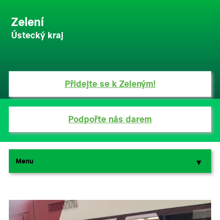
Zelení
Ústecký kraj
Přidejte se k Zeleným!
Podpořte nás darem
Menu
▼
▼